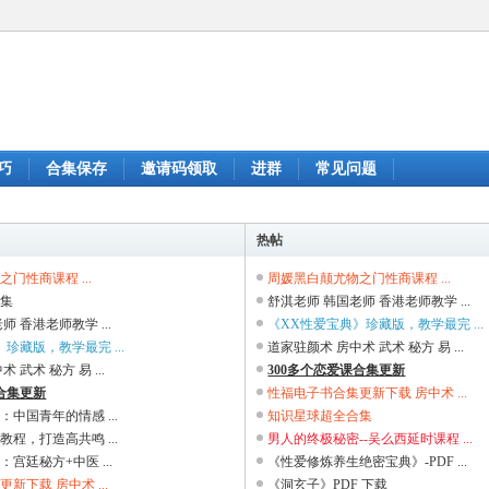
巧
合集保存
邀请码领取
进群
常见问题
热帖
门性商课程 ...
周媛黑白颠尤物之门性商课程 ...
合集
舒淇老师 韩国老师 香港老师教学 ...
师 香港老师教学 ...
《XX性爱宝典》珍藏版，教学最完 ...
珍藏版，教学最完 ...
道家驻颜术 房中术 武术 秘方 易 ...
 武术 秘方 易 ...
300多个恋爱课合集更新
课合集更新
性福电子书合集更新下载 房中术 ...
中国青年的情感 ...
知识星球超全合集
程，打造高共鸣 ...
男人的终极秘密--吴么西延时课程 ...
宫廷秘方+中医 ...
《性爱修炼养生绝密宝典》-PDF ...
新下载 房中术 ...
《洞玄子》PDF 下载