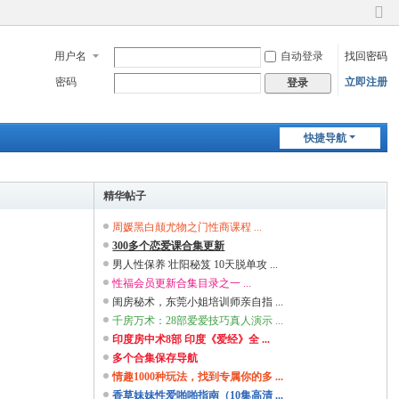
切
换
用户名
自动登录
找回密码
到
窄
密码
立即注册
登录
版
快捷导航
精华帖子
周媛黑白颠尤物之门性商课程 ...
300多个恋爱课合集更新
男人性保养 壮阳秘笈 10天脱单攻 ...
性福会员更新合集目录之一 ...
闺房秘术，东莞小姐培训师亲自指 ...
千房万术：28部爱爱技巧真人演示 ...
印度房中术8部 印度《爱经》全 ...
多个合集保存导航
情趣1000种玩法，找到专属你的多 ...
香草妹妹性爱啪啪指南（10集高清 ...