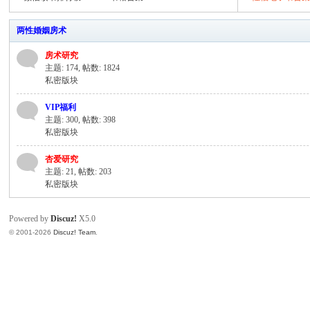
撩
汉
两性婚姻房术
|
房术研究
房
主题: 174
,
帖数: 1824
中
私密版块
术
VIP福利
社
主题: 300
,
帖数: 398
私密版块
区
杏爱研究
|
主题: 21
,
帖数: 203
撩
私密版块
妹
Powered by
Discuz!
X5.0
撩
© 2001-2026
Discuz! Team
.
汉
教
程
|