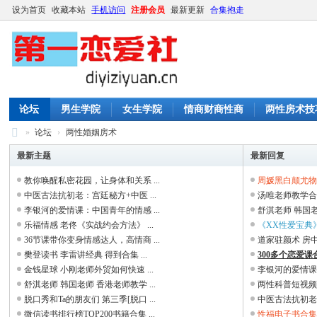
设为首页
收藏本站
手机访问
注册会员
最新更新
合集抱走
论坛
男生学院
女生学院
情商财商性商
两性房术技
»
论坛
›
两性婚姻房术
第
最新主题
最新回复
一
教你唤醒私密花园，让身体和关系 ...
周媛黑白颠尤物之
恋
中医古法抗初老：宫廷秘方+中医 ...
汤唯老师教学
李银河的爱情课：中国青年的情感 ...
舒淇老师 韩国老
爱
乐福情感 老佟《实战约会方法》 ...
《XX性爱宝典》
社
36节课带你变身情感达人，高情商 ...
道家驻颜术 房中术
|
樊登读书 李雷讲经典 得到合集 ...
300多个恋爱
金钱星球 小刚老师外贸如何快速 ...
李银河的爱情课：
撩
舒淇老师 韩国老师 香港老师教学 ...
两性科普短视频教
妹
脱口秀和Ta的朋友们 第三季[脱口 ...
中医古法抗初老：
微信读书排行榜TOP200书籍合集 ...
性福电子书合集更