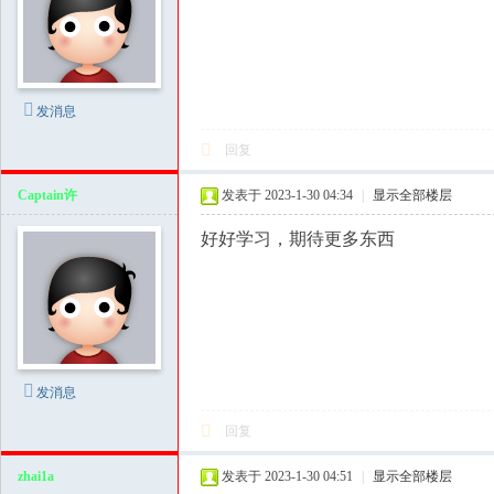
洗
髓
功
发消息
玉
蛋
回复
功
Captain许
发表于 2023-1-30 04:34
|
显示全部楼层
修
好好学习，期待更多东西
炼
方
法
|
房
发消息
中
回复
术
教
zhai1a
发表于 2023-1-30 04:51
|
显示全部楼层