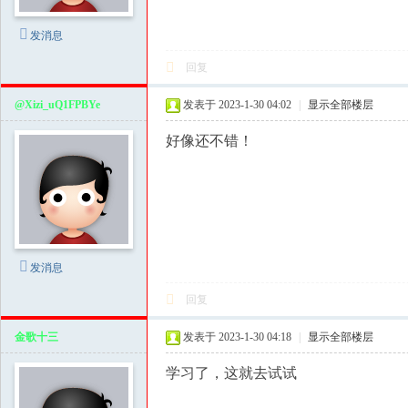
撩
汉
发消息
|
回复
房
中
@Xizi_uQ1FPBYe
发表于 2023-1-30 04:02
|
显示全部楼层
术
好像还不错！
社
区
|
撩
妹
发消息
撩
回复
汉
金歌十三
发表于 2023-1-30 04:18
|
显示全部楼层
教
程
学习了，这就去试试
|