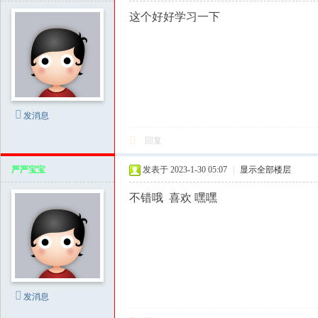
学
这个好好学习一下
|
泡
妞
把
妹
发消息
|
回复
撩
汉
严严宝宝
发表于 2023-1-30 05:07
|
显示全部楼层
钓
不错哦 喜欢 嘿嘿
凯
子
|
资
源
发消息
共