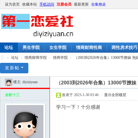
设为首页
收藏本站
手机访问
注册会员
最新更新
合集抱走
论坛
男生学院
女生学院
情商财商性商
两性房术技巧
»
论坛
›
情商财商学院
›
情商学院
›
（2003到2026年合集）13000节撩妹 泡妞
第
发新帖
一
楼主:
diyiziyuan
（2003到2026年合集）13000节撩
恋
爱
金歌十三
发表于 2023-1-30 03:46
|
显示全部楼层
社
学习一下！十分感谢
|
撩
妹