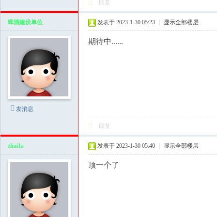
回复
享
啤酒建设单位
发表于 2023-1-30 05:23
|
显示全部楼层
|di
yi
期待中......
zi
yu
an
.c
n,
发消息
w
回复
w
zhai1a
发表于 2023-1-30 05:40
|
显示全部楼层
w.
fz
顶一个了
slt
.f
un