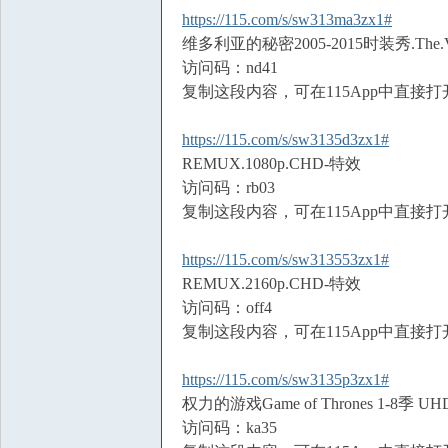
享
https://115.com/s/sw313ma3zx1#
维多利亚的秘密2005-2015时装秀.The.Victori
|di
访问码：nd41
yi
复制这段内容，可在115App中直接打
zi
yu
https://115.com/s/sw3135d3zx1#
REMUX.1080p.CHD-特效
an
访问码：rb03
.c
复制这段内容，可在115App中直接打
n,
w
https://115.com/s/sw313553zx1#
w
REMUX.2160p.CHD-特效
访问码：off4
w.
复制这段内容，可在115App中直接打
fz
slt
https://115.com/s/sw3135p3zx1#
.f
权力的游戏Game of Thrones 1-8季 UH
un
访问码：ka35