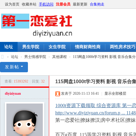
设为首页
收藏本站
手机访问
注册会员
最新更新
合集抱走
论坛
男生学院
女生学院
情商财商性商
两性房术技巧
»
论坛
›
男士情感学院
›
其他课程
›
115网盘1000t学习资料 影视 音乐合集分享 
第
发新帖
一
115网盘1000t学习资料 影视 音乐合
查看:
15393292
|
回复:
32
恋
爱
diyiziyuan
发表于 2020-11-13 16:41
|
显示全部楼层
社
1000t资源下载领取 综合资源库 第
|
http://www.diyiziyuan.cn/forum.p ... 1
撩
第一恋爱社|撩妹撩汉|房中术社区|撩妹撩汉
妹
百万g百度 115等学习资料 影视 音乐