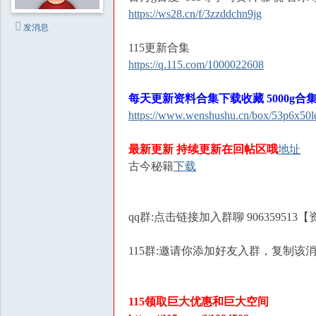
撩
https://ws28.cn/f/3zzddchn9jg
汉
发消息
|
115更新合集
房
https://q.115.com/1000022608
中
每天更新资料合集下载收藏 5000g合
术
https://www.wenshushu.cn/box/53p6x50l
社
区
最新更新 持续更新在回帖区哦
地址
|
古今秘籍
下载
撩
妹
qq群:点击链接加入群聊 90635951
撩
汉
115群:邀请你添加好友入群，复制该消息
教
程
115领取巨大优惠和巨大空间
|