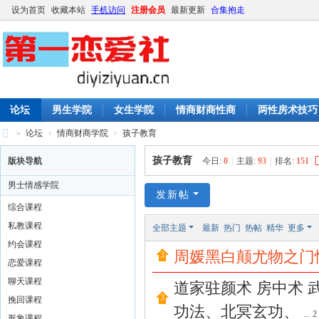
设为首页
收藏本站
手机访问
注册会员
最新更新
合集抱走
论坛
男生学院
女生学院
情商财商性商
两性房术技巧
»
论坛
›
情商财商学院
›
孩子教育
第
孩子教育
版块导航
今日:
0
|
主题:
93
|
排名:
151
一
男士情感学院
恋
发新帖
综合课程
爱
私教课程
全部主题
最新
热门
热帖
精华
更多
社
约会课程
周媛黑白颠尤物之门
|
恋爱课程
撩
聊天课程
道家驻颜术 房中术 武
妹
挽回课程
功法、北冥玄功、
...
2
形象课程