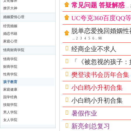
文化修养
常见问题 答疑解惑
洗
...
撩开大神
髓
UC夸克360百度Q
婚姻爱情心理
功
经营婚姻
脱单恋爱挽回婚姻性福
玉
婚恋书籍
蛋
...
2
3
4
5
6
..
98
家庭心理
功
经商企业不求人
情商财商学院
修
情商学院
「《被忽视的孩子：
炼
财商学院
方
樊登读书会历年合集
性商学院
法
孩子教育
小白鸥小升初合集
|
家庭健康
国学经典
房
小白鸥小升初合集
技能学院
中
暑假作业
男人学院
术
女人学院
教
新亮剑总复习