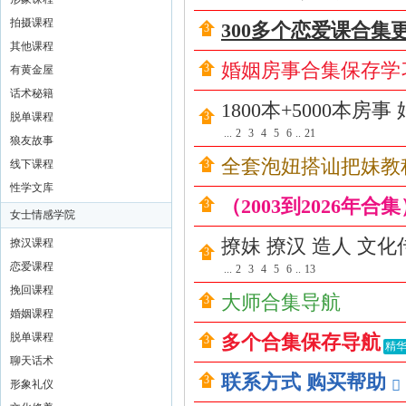
撩
拍摄课程
汉
300多个恋爱课合集
其他课程
|
婚姻房事合集保存学
有黄金屋
房
话术秘籍
中
1800本+5000本房
脱单课程
术
...
2
3
4
5
6
..
21
狼友故事
社
全套泡妞搭讪把妹教
线下课程
区
性学文库
（2003到2026年合
|
女士情感学院
撩
撩妹 撩汉 造人 文
撩汉课程
妹
恋爱课程
...
2
3
4
5
6
..
13
撩
挽回课程
大师合集导航
婚姻课程
汉
脱单课程
多个合集保存导航
教
精华
聊天话术
程
联系方式 购买帮助
形象礼仪
|