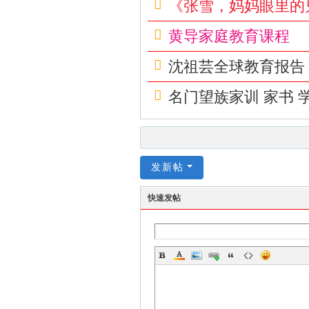
《张雪，妈妈眼里的
享
|di
黄导家庭教育课程
yi
沈祖芸全球教育报告 
zi
yu
名门望族家训 家书 
an
.c
n,
发新帖
w
w
快速发帖
w.
fz
slt
.f
un