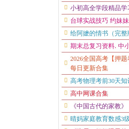
学
小初高全学段精品学
|
泡
台球实战技巧 约妹
妞
给阿嬷的情书（完整
把
妹
期末总复习资料. 中
|
2026全国高考【押题卷大
撩
每日更新合集
汉
钓
高考物理考前30天知
凯
高中网课合集
子
|
《中国古代的家教》
资
晴妈家庭教育数感3
源
共