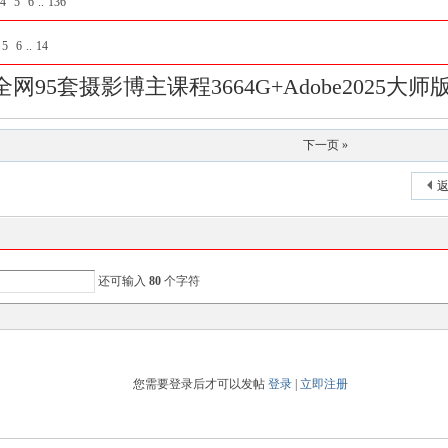
4
5
6
..
136
5
6
..
14
95套摄影博主课程3664G+Adobe2025大师
下一页 »
返
还可输入
80
个字符
您需要登录后才可以发帖
登录
|
立即注册