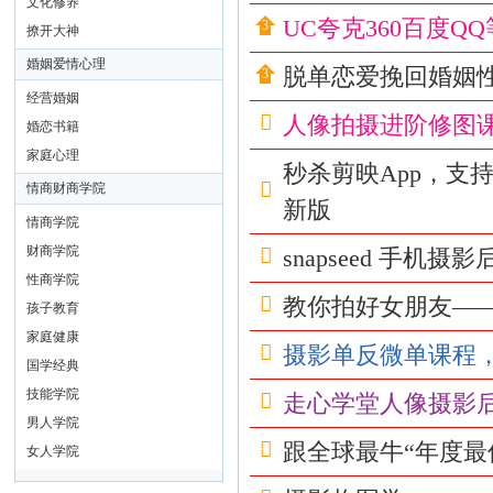
文化修养
洗
UC夸克360百度
撩开大神
髓
婚姻爱情心理
脱单恋爱挽回婚姻性
功
经营婚姻
玉
人像拍摄进阶修图课
婚恋书籍
蛋
家庭心理
秒杀剪映App，
功
情商财商学院
新版
修
情商学院
炼
财商学院
snapseed 手机
方
性商学院
教你拍好女朋友—
法
孩子教育
|
家庭健康
摄影单反微单课程
国学经典
房
技能学院
走心学堂人像摄影
中
男人学院
术
跟全球最牛“年度最
女人学院
教