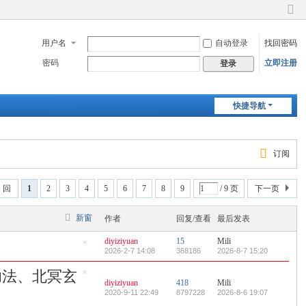
切
换
用户名
自动登录
找回密码
到
窄
密码
立即注册
登录
版
快捷导航
订阅
 回
1
2
3
4
5
6
7
8
9
/ 9 页
下一页
新窗
作者
回复/查看
最后发表
diyiziyuan
15
Mili
隐
2026-2-7 14:08
368186
2026-8-7 15:20
藏
置
真功法、北冥玄
顶
隐
diyiziyuan
418
Mili
帖
藏
2020-9-11 22:49
8797228
2026-8-6 19:07
置
顶