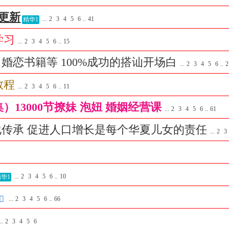
集更新
...
2
3
4
5
6
..
41
精华1
学习
...
2
3
4
5
6
..
15
房事 婚恋书籍等 100%成功的搭讪开场白
...
2
3
4
5
6
..
2
教程
...
2
3
4
5
6
..
11
合集）13000节撩妹 泡妞 婚姻经营课
...
2
3
4
5
6
..
61
文化传承 促进人口增长是每个华夏儿女的责任
...
2
3
...
2
3
4
5
6
..
10
精华1
...
2
3
4
5
6
..
66
..
2
3
4
5
6