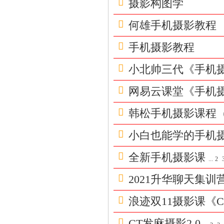
摄影构图学
学
|
何雄手机摄影教程
泡
妞
手机摄影教程
把
小北帅三代《手机
妹
|
网易云课堂《手机
撩
韩松手机摄影课程
汉
钓
小白也能学的手机
凯
全新手机摄影课
...
2
子
|
2021升华聊天集训营
资
浪迹双11摄影课《
源
共
CT发麻摄影2.0