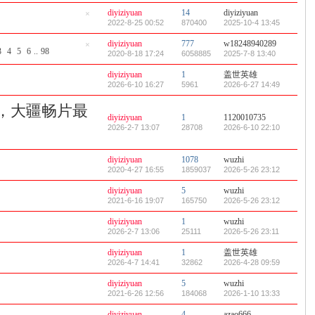
藏
置
diyiziyuan
14
diyiziyuan
顶
隐
2022-8-25 00:52
870400
2025-10-4 13:45
帖
藏
置
diyiziyuan
777
w18248940289
顶
3
4
5
6
..
98
隐
2020-8-18 17:24
6058885
2025-7-8 13:40
帖
藏
置
diyiziyuan
1
盖世英雄
顶
2026-6-10 16:27
5961
2026-6-27 14:49
帖
，大疆畅片最
diyiziyuan
1
1120010735
2026-2-7 13:07
28708
2026-6-10 22:10
diyiziyuan
1078
wuzhi
2020-4-27 16:55
1859037
2026-5-26 23:12
diyiziyuan
5
wuzhi
2021-6-16 19:07
165750
2026-5-26 23:12
diyiziyuan
1
wuzhi
2026-2-7 13:06
25111
2026-5-26 23:11
diyiziyuan
1
盖世英雄
2026-4-7 14:41
32862
2026-4-28 09:59
diyiziyuan
5
wuzhi
2021-6-26 12:56
184068
2026-1-10 13:33
diyiziyuan
4
azao666