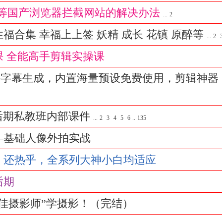
QQ等国产浏览器拦截网站的解决办法
...
2
福合集 幸福上上签 妖精 成长 花镇 原醉等
...
2
 全能高手剪辑实操课
支持字幕生成，内置海量预设免费使用，剪辑神器
摄影后期私教班内部课件
...
2
3
4
5
6
..
135
—基础人像外拍实战
，还热乎，全系列大神小白均适应
后期
佳摄影师”学摄影！（完结）