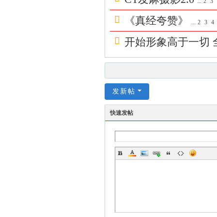
...
2
3
享
《真经夸赞》
...
2
3
4
|di
yi
开始形象高于一切 全网
zi
yu
an
发新帖
.c
n,
快速发帖
w
w
w.
fz
slt
.f
un