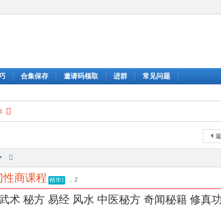
巧
合集保存
邀请码领取
进群
常见问题
1
返
门性商课程
...
2
精华1
武术 秘方 易经 风水 中医秘方 奇闻秘籍 修