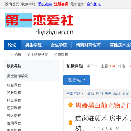
设为首页
收藏本站
手机访问
注册会员
最新更新
合集抱走
论坛
男生学院
女生学院
情商财商性商
两性房术技
»
论坛
›
男士情感学院
›
拍摄课程
第
拍摄课程
版块导航
今日:
0
|
主题:
174
|
排名:
13
一
男士情感学院
恋
发新帖
综合课程
爱
私教课程
全部主题
最新
热门
热帖
精华
更多
社
约会课程
周媛黑白颠尤物之
|
恋爱课程
撩
聊天课程
道家驻颜术 房中术 
妹
挽回课程
功、
...
2
3
4
5
6
..
53
形象课程